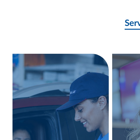
Qualidade para o seu
trajeto, cuidado com o
Ser
veículo e a confiança que
você já conhece!
›››