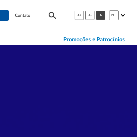
Contato
A+
A-
A
PT
Promoções e Patrocínios