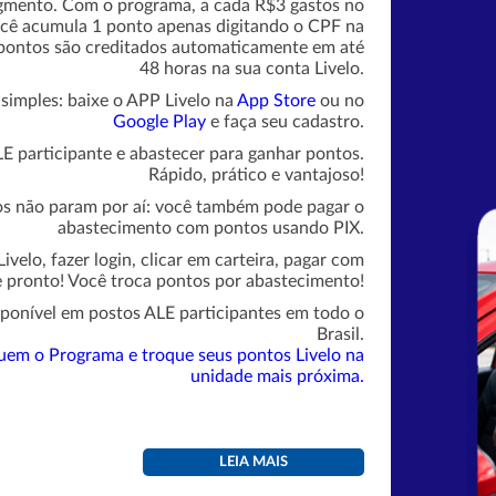
gmento. Com o programa, a cada R$3 gastos no
cê acumula 1 ponto apenas digitando o CPF na
pontos são creditados automaticamente em até
48 horas na sua conta Livelo.
é simples: baixe o APP Livelo na
App Store
ou no
Google Play
e faça seu cadastro.
LE participante e abastecer para ganhar pontos.
Rápido, prático e vantajoso!
ios não param por aí: você também pode pagar o
abastecimento com pontos usando PIX.
Livelo, fazer login, clicar em carteira, pagar com
x e pronto! Você troca pontos por abastecimento!
sponível em postos ALE participantes em todo o
Brasil.
uem o Programa e troque seus pontos Livelo na
unidade mais próxima.
LEIA MAIS