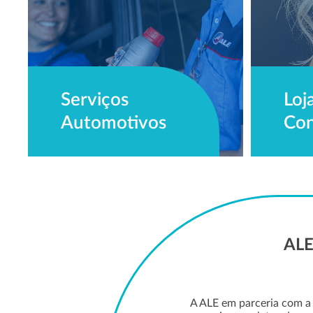
Serviços
Loj
Automotivos
Con
ALE
A ALE em parceria com a 