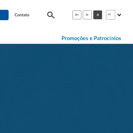
Contato
A+
A-
A
PT
Promoções e Patrocínios