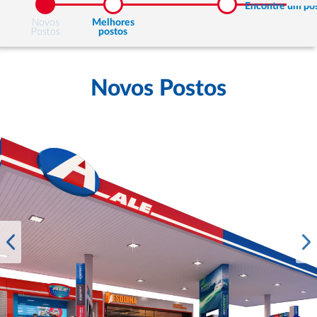
Encontre um po
Novos
Melhores
Postos
postos
Novos Postos
❮