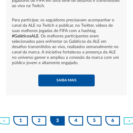
jogadores de FIFA em uma série de desafios e transmissões
ao vivo na Twitch.
Para participar, os seguidores precisavam acompanhar o
canal da ALE na Twitch e publicar, no Twitter, vídeos de
suas melhores jogadas de FIFA com a hashtag
#GaláticosALE
. Os melhores participantes eram
selecionados para enfrentar os Galáticos da ALE em
desafios transmitidos ao vivo, realizados semanalmente no
canal da marca. A iniciativa fortaleceu a presença da ALE
no universo gamer e ampliou a conexão da marca com um
público jovem e altamente engajado.
SAIBA MAIS
‹
1
2
3
4
5
6
›