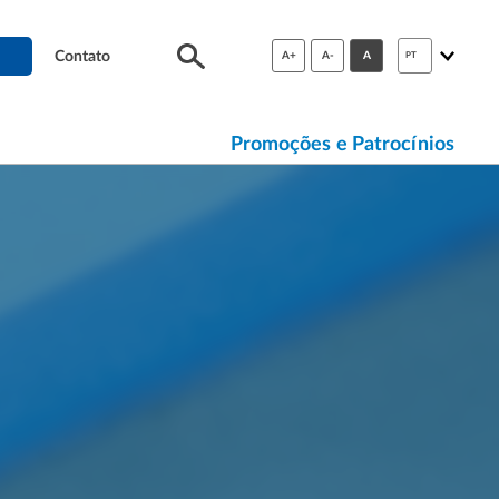
Contato
A+
A-
A
PT
Promoções e Patrocínios