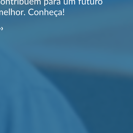
contribuem para um futuro
melhor. Conheça!
››