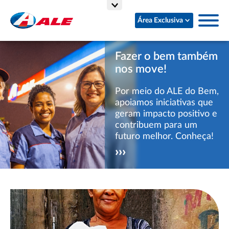
Área Exclusiva
Fazer o bem também
nos move!
Por meio do ALE do Bem,
apoiamos iniciativas que
geram impacto positivo e
contribuem para um
futuro melhor. Conheça!
›››